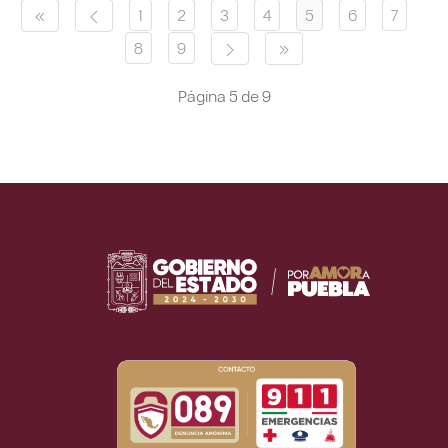
1
2
3
4
5
6
7
8
9
Página 5 de 9